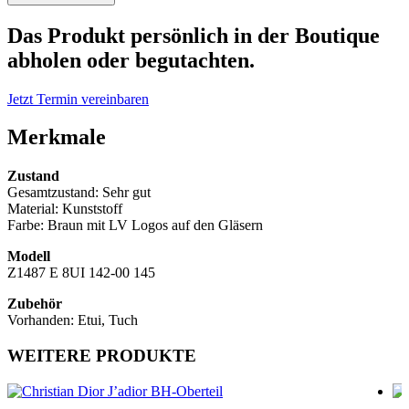
Vuitton
Waimea
Das Produkt persönlich in der Boutique
Sonnenbrille
abholen oder begutachten.
Menge
Jetzt Termin vereinbaren
Merkmale
Zustand
Gesamtzustand: Sehr gut
Material: Kunststoff
Farbe: Braun mit LV Logos auf den Gläsern
Modell
Z1487 E 8UI 142-00 145
Zubehör
Vorhanden: Etui, Tuch
WEITERE PRODUKTE