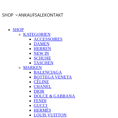
PayPal Ratenzahlung
SHOP
ANKAUF
SALE
KONTAKT
SHOP
KATEGORIEN
ACCESSOIRES
DAMEN
HERREN
NEW IN
SCHUHE
TASCHEN
MARKEN
BALENCIAGA
BOTTEGA VENETA
CÉLINE
CHANEL
DIOR
DOLCE & GABBANA
FENDI
GUCCI
HERMÉS
LOUIS VUITTON