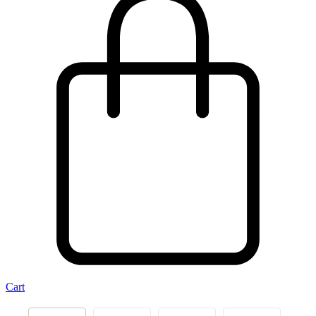
Cart
‹
›