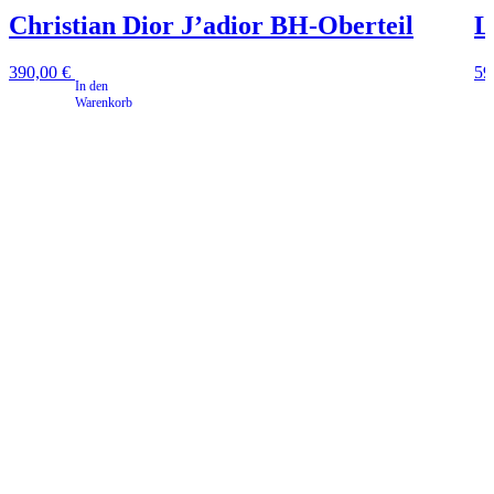
Christian Dior J’adior BH-Oberteil
L
390,00
€
59