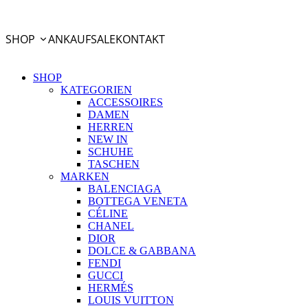
PayPal Ratenzahlung
SHOP
ANKAUF
SALE
KONTAKT
SHOP
KATEGORIEN
ACCESSOIRES
DAMEN
HERREN
NEW IN
SCHUHE
TASCHEN
MARKEN
BALENCIAGA
BOTTEGA VENETA
CÉLINE
CHANEL
DIOR
DOLCE & GABBANA
FENDI
GUCCI
HERMÉS
LOUIS VUITTON