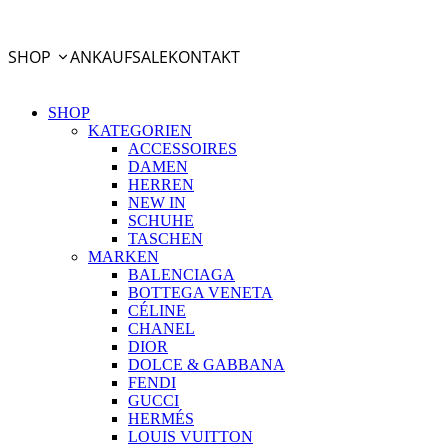
PayPal Ratenzahlung
SHOP
ANKAUF
SALE
KONTAKT
SHOP
KATEGORIEN
ACCESSOIRES
DAMEN
HERREN
NEW IN
SCHUHE
TASCHEN
MARKEN
BALENCIAGA
BOTTEGA VENETA
CÉLINE
CHANEL
DIOR
DOLCE & GABBANA
FENDI
GUCCI
HERMÉS
LOUIS VUITTON