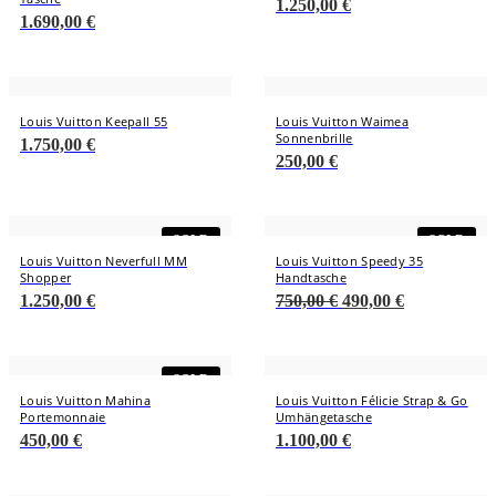
1.250,00
€
1.690,00
€
Louis Vuitton Keepall 55
Louis Vuitton Waimea
Sonnenbrille
1.750,00
€
250,00
€
SOLD
SOLD
Louis Vuitton Neverfull MM
Louis Vuitton Speedy 35
Shopper
Handtasche
Ursprünglicher
Aktueller
1.250,00
€
750,00
€
490,00
€
Preis
Preis
war:
ist:
750,00 €
490,00 €.
SOLD
Louis Vuitton Mahina
Louis Vuitton Félicie Strap & Go
Portemonnaie
Umhängetasche
450,00
€
1.100,00
€