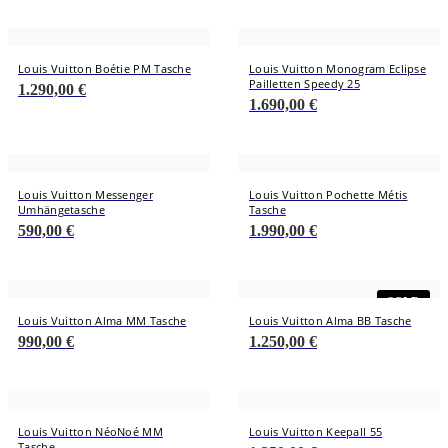
Louis Vuitton Boétie PM Tasche
Louis Vuitton Monogram Eclipse
Pailletten Speedy 25
1.290,00
€
1.690,00
€
Louis Vuitton Messenger
Louis Vuitton Pochette Métis
Umhängetasche
Tasche
590,00
€
1.990,00
€
SOLD
Louis Vuitton Alma MM Tasche
Louis Vuitton Alma BB Tasche
990,00
€
1.250,00
€
Louis Vuitton NéoNoé MM
Louis Vuitton Keepall 55
Tasche