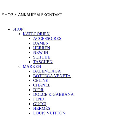
PayPal Ratenzahlung
SHOP
ANKAUF
SALE
KONTAKT
SHOP
KATEGORIEN
ACCESSOIRES
DAMEN
HERREN
NEW IN
SCHUHE
TASCHEN
MARKEN
BALENCIAGA
BOTTEGA VENETA
CÉLINE
CHANEL
DIOR
DOLCE & GABBANA
FENDI
GUCCI
HERMÉS
LOUIS VUITTON