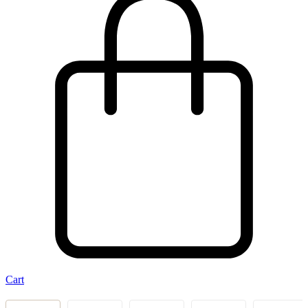
Cart
‹
›