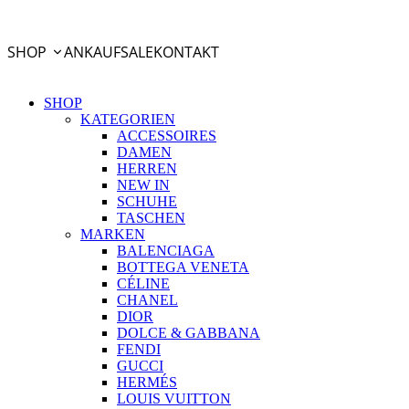
PayPal Ratenzahlung
SHOP
ANKAUF
SALE
KONTAKT
SHOP
KATEGORIEN
ACCESSOIRES
DAMEN
HERREN
NEW IN
SCHUHE
TASCHEN
MARKEN
BALENCIAGA
BOTTEGA VENETA
CÉLINE
CHANEL
DIOR
DOLCE & GABBANA
FENDI
GUCCI
HERMÉS
LOUIS VUITTON