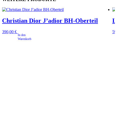
Christian Dior J’adior BH-Oberteil
L
390,00
€
59