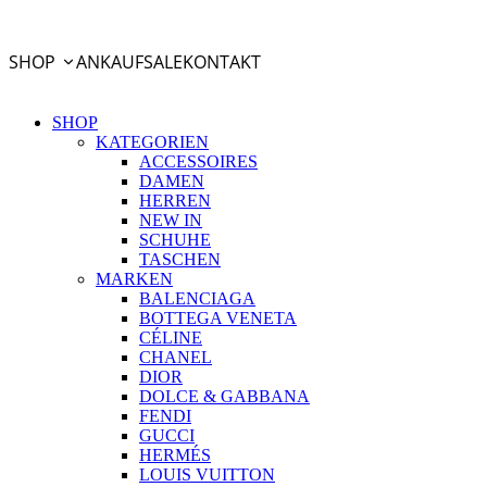
PayPal Ratenzahlung
SHOP
ANKAUF
SALE
KONTAKT
SHOP
KATEGORIEN
ACCESSOIRES
DAMEN
HERREN
NEW IN
SCHUHE
TASCHEN
MARKEN
BALENCIAGA
BOTTEGA VENETA
CÉLINE
CHANEL
DIOR
DOLCE & GABBANA
FENDI
GUCCI
HERMÉS
LOUIS VUITTON