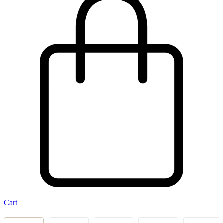
Cart
‹
›