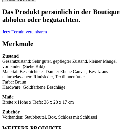
Vuitton
Alma
Das Produkt persönlich in der Boutique
MM
abholen oder begutachten.
Tasche
Menge
Jetzt Termin vereinbaren
Merkmale
Zustand
Gesamtzustand: Sehr guter, gepflegter Zustand, kleiner Mangel
vorhanden (Siehe Bild)
Material: Beschichtetes Damier Ebene Canvas, Besatz aus
naturbelassenem Rindsleder, Textilinnenfutter
Farbe: Braun
Hardware: Goldfarbene Beschläge
Maße
Breite x Höhe x Tiefe:
36 x 28 x 17
cm
Zubehör
Vorhanden: Staubbeutel, Box, Schloss mit Schlüssel
WEITERE PRODUKTE