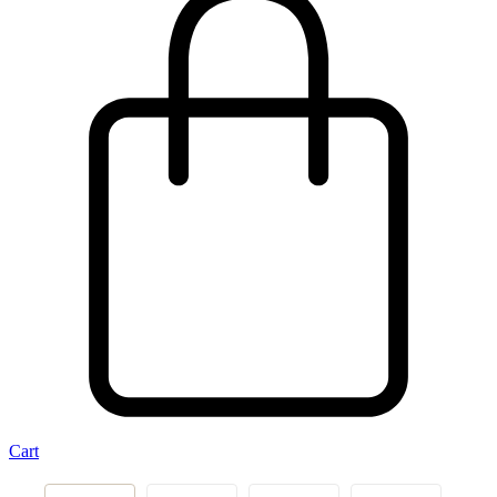
Cart
‹
›