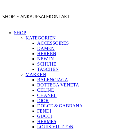
PayPal Ratenzahlung
SHOP
ANKAUF
SALE
KONTAKT
SHOP
KATEGORIEN
ACCESSOIRES
DAMEN
HERREN
NEW IN
SCHUHE
TASCHEN
MARKEN
BALENCIAGA
BOTTEGA VENETA
CÉLINE
CHANEL
DIOR
DOLCE & GABBANA
FENDI
GUCCI
HERMÉS
LOUIS VUITTON