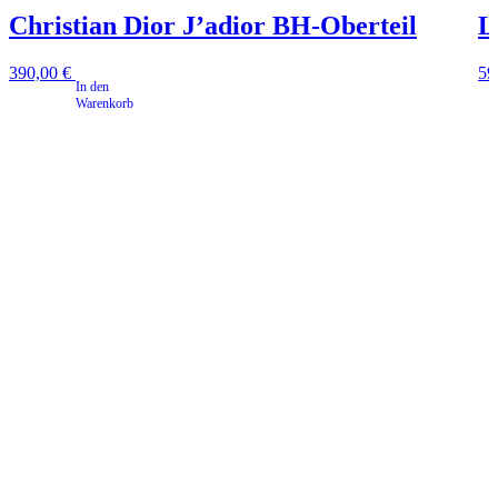
Christian Dior J’adior BH-Oberteil
L
390,00
€
59