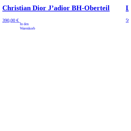
Christian Dior J’adior BH-Oberteil
L
390,00
€
59