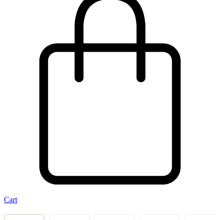
Cart
‹
›