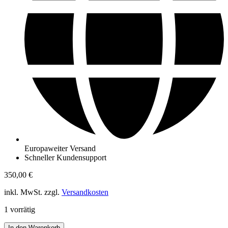
Europaweiter Versand
Schneller Kundensupport
350,00
€
inkl. MwSt. zzgl.
Versandkosten
1 vorrätig
CHANEL
In den Warenkorb