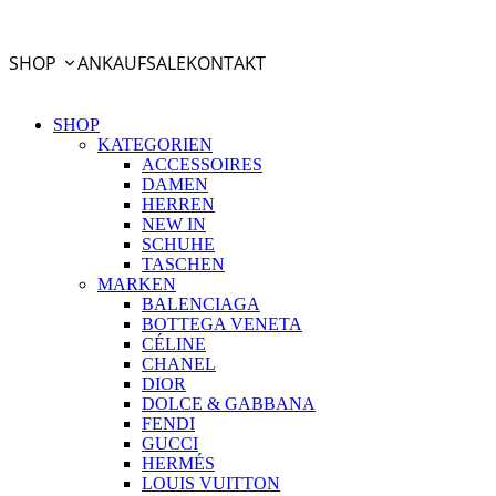
PayPal Ratenzahlung
SHOP
ANKAUF
SALE
KONTAKT
SHOP
KATEGORIEN
ACCESSOIRES
DAMEN
HERREN
NEW IN
SCHUHE
TASCHEN
MARKEN
BALENCIAGA
BOTTEGA VENETA
CÉLINE
CHANEL
DIOR
DOLCE & GABBANA
FENDI
GUCCI
HERMÉS
LOUIS VUITTON